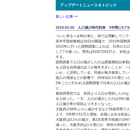
アップデートニュース＆トピック
新しい記事
<<
2016-02-26 人口減少時代到来 5年間に0.7
ついに来るべき時が来た。頭では理解していて
高市早苗総務相は26日の閣議で、2015年国
2015年に行った国勢調査によれば、日本の人口は
して7％減った。男性は6182万9237人、女
する。
国勢調査で人口が減少したのは調査開始以来初
を上回る自然減のほうが毎年大きいことが、一
いか」と説明している。同省が毎月発表してい
国人の増加などの影響で、05年比0.2％増だっ
5年ごとに行われる国勢調査で日本の人口が減少
と。
都道府県別では、前回より人口が増加したのは
を上回った。一方、人口が減少したのは39の
人口減少率が前回より大きくなった。
大阪府が68年ぶりに減少するなど39道府県で
人で、5年間で51万人増加。全国に占める割合は
大阪府は0.3％の減少。第2次世界大戦後の19
減った。大阪市内は1％増だが、郊外の市町村