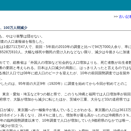
>>
古い記
％、100万人弱減少
も、やはり衝撃は隠せない。
勢調査の人口速報値を報告した。
1億2711万47人で、前回・5年前の2010年の調査と比べて94万7000人余り、率
性は6528万810人。大幅な移民や難民の受け入れなどない限り、減少は今後さらに加速
めてで、総務省は「外国人の増加など社会的な人口増加よりも、死亡者数が出生者
番の要因と考えられる。日本は人口減少の局面に、はっきり入ったと言えるのでは
る推計人口では08年に総人口のピークを迎えたが、10年の前回国勢調査では在留外
た。
したのは、95年前の大正9年（1920年）に調査を始めてから今回が初めてとのこ
、東京・愛知・埼玉など8つの都と県で、このうち沖縄と福岡では人口増加率が前回
道府県で、大阪が増加から減少に転じたほか、茨城や三重、大分など33の道府県では
人口が減り、東京圏への一極集中が進んでいることがわかる。東京圏の人口は3613万
0.6ポイント高くなり、28.4％に達した。増加率が最も高かったのは沖縄県の３％
47年の臨時国勢調査以来で、10年調査で人口が増加していた9都府県のなかでは唯一
で減少が目立つ。