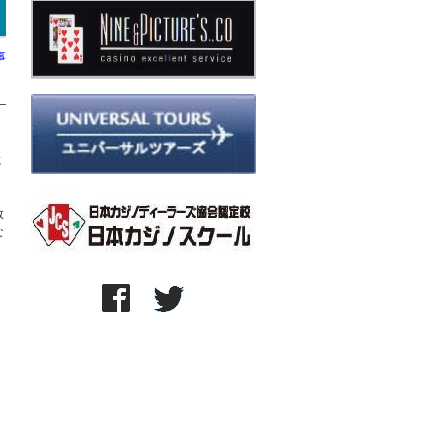
事
に
数
な
。
、