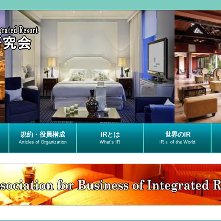
規約・役員構成
IRとは
世界のIR
Articles of Organization
What's IR
IRｓ of the World