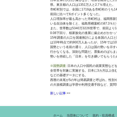
日本全体の人口が減るなか、増加を維持したの
県。東京都の人口は1351万人と2.7％増えた。
市町村別では、全国に1719ある市町村のうち1
前回に比べて6ポイント多くなった。
人口増加率が最も高かった市町村は、福岡県新宮
いる自治体を除くと、福島県楢葉町の87.3％だ
また、世帯数は5340万3226世帯で、前回より
0.08下回り、核家族化の進展に歯止めがかか
15年調査の人口を国連推計による各国の人口と
は10年時点で約900万人あったが、15年では
国勢という名前の通り、人口は国の勢いを示す
行かなくなる。深刻な問題だ。票集めのばらま
勢いを持続した「日本」を引き継いでもらうた
※国勢調査
: 日本の人口や国民の就業実態など
全世帯を対象に実施する。日本に3カ月以上住
などの基礎データにする。
西暦の末尾が5の年は簡易調査と呼ばれ、性別
の大規模調査は学歴や利用交通手段など、質問
新しい記事
<<
ホーム
当団体について
規約・役員構成