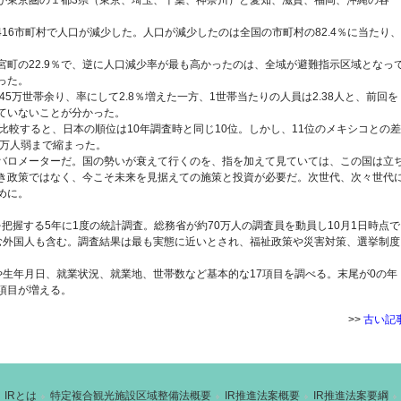
が東京圏の１都3県（東京、埼玉、千葉、神奈川）と愛知、滋賀、福岡、沖縄の各
416市町村で人口が減少した。人口が減少したのは全国の市町村の82.4％に当たり、
町の22.9％で、逆に人口減少率が最も高かったのは、全域が避難指示区域となっ
った。
145万世帯余り、率にして2.8％増えた一方、1世帯当たりの人員は2.38人と、前回を
っていないことが分かった。
比較すると、日本の順位は10年調査時と同じ10位。しかし、11位のメキシコとの差
10万人弱まで縮まった。
バロメーターだ。国の勢いが衰えて行くのを、指を加えて見ていては、この国は立
き政策ではなく、今こそ未来を見据えての施策と投資が必要だ。次世代、次々世代
めに。
を把握する5年に1度の統計調査。総務省が約70万人の調査員を動員し10月1日時点で
む外国人も含む。調査結果は最も実態に近いとされ、福祉政策や災害対策、選挙制度
や生年月日、就業状況、就業地、世帯数など基本的な17項目を調べる。末尾が0の年
項目が増える。
>>
古い記
IRとは
特定複合観光施設区域整備法概要
IR推進法案概要
IR推進法案要綱