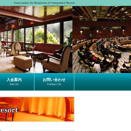
Association for Business of Integrated Resort
入会案内
お問い合わせ
Join Us
Contact Us